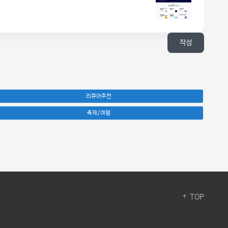
작성
리큐어추천
축제/여행
TOP