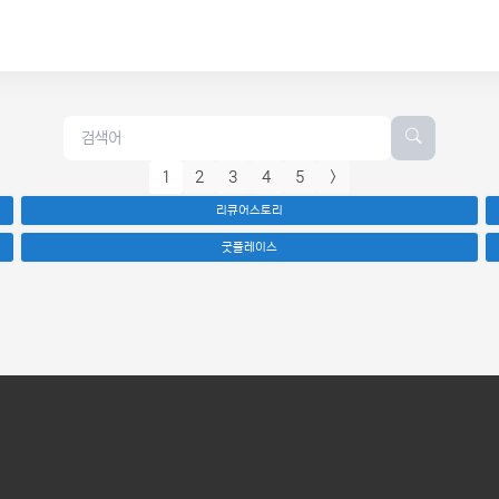
1
2
3
4
5
>
리큐어스토리
굿플레이스