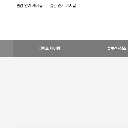
월간 인기 게시글
|
일간 인기 게시글
퍼펙트 페어링
솔루션/장소