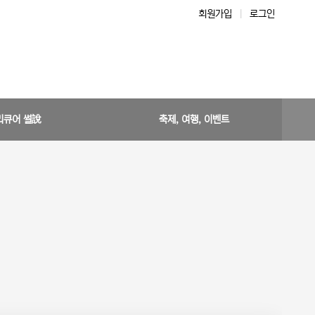
회원가입
|
로그인
리큐어 썰說
축제, 여행, 이벤트