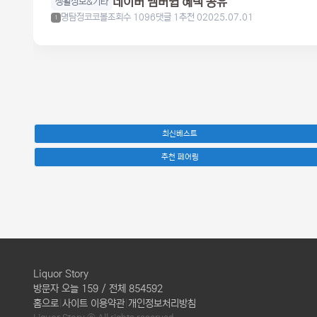
네이버 멤버쉽 혜택 공유
생활정보&기타
명탐정코코볼
조회수 1096
댓글 1
추천 0
2025.07.01
1
최신베스트
추천 페어링
Liquor Story
방문자 오늘 159 / 전체 854592
홈으로
|
사이트 이용약관
|
개인정보처리방침