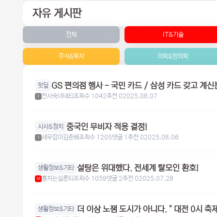
자유 게시판
전체
IT&기술
주식&투자
의학&한의학
핫딜
천사숙녀네티
조회수 1042
추천 0
2025.08.07
1
중국인 무비자 적용 결정!
시사&정치
새우잡이김춘배
조회수 1205
댓글 1
추천 0
2025.08.06
1
설탕은 위대했다. 전세계 탈모인 환호!
생활정보&기타
홍차는실론티
조회수 1059
댓글 2
추천 0
2025.07.28
M
더 이상 노잼 도시가 아니다. " 대전 0시 축제
생활정보&기타