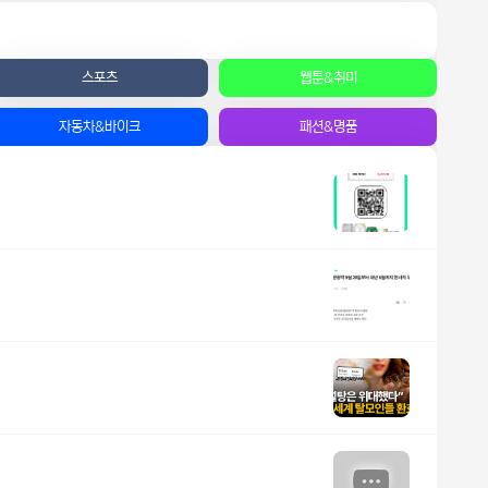
스포츠
웹툰&취미
자동차&바이크
패션&명품