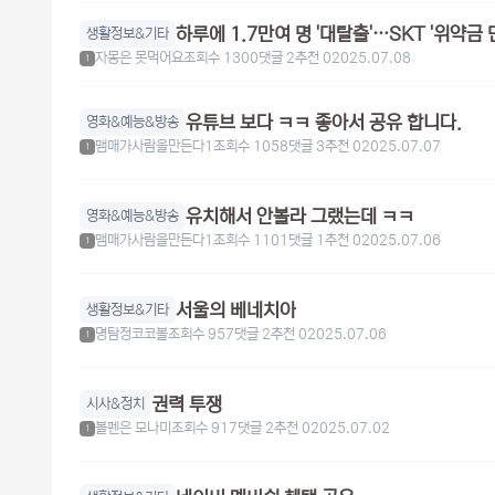
하루에 1.7만여 명 '대탈출'…SKT '위약금
생활정보&기타
자몽은 못먹어요
조회수 1300
댓글 2
추천 0
2025.07.08
1
유튜브 보다 ㅋㅋ 좋아서 공유 합니다.
영화&예능&방송
맴매가사람을만든다1
조회수 1058
댓글 3
추천 0
2025.07.07
1
유치해서 안볼라 그랬는데 ㅋㅋ
영화&예능&방송
맴매가사람을만든다1
조회수 1101
댓글 1
추천 0
2025.07.06
1
서울의 베네치아
생활정보&기타
명탐정코코볼
조회수 957
댓글 2
추천 0
2025.07.06
1
권력 투쟁
시사&정치
볼펜은 모나미
조회수 917
댓글 2
추천 0
2025.07.02
1