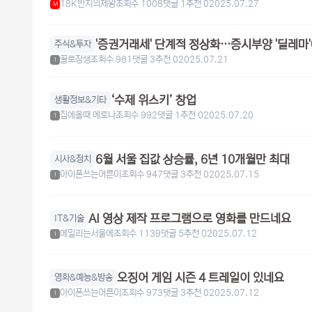
18K반지의제왕
조회수 1008
댓글 1
추천 0
2025.07.27
M
'증권거래세' 단계적 정상화…증시부양 '딜레마'
주식&투자
꿀로장생
조회수 961
댓글 3
추천 0
2025.07.21
1
‘수제 위스키’ 창업
생활정보&기타
집에올때 메로나
조회수 992
댓글 1
추천 0
2025.07.20
1
6월 서울 집값 상승률, 6년 10개월만 최대
시사&정치
아이폰쓰는어른이
조회수 947
댓글 3
추천 0
2025.07.15
1
AI 영상 제작 프로그램으로 영화를 만드네요
IT&기술
에밀리는서울에
조회수 1139
댓글 5
추천 0
2025.07.12
1
오징어 게임 시즌 4 트레일이 있네요
영화&예능&방송
아이폰쓰는어른이
조회수 973
댓글 3
추천 0
2025.07.12
1