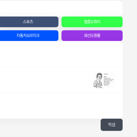
스포츠
웹툰&취미
자동차&바이크
패션&명품
작성