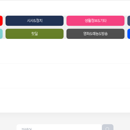
시사&정치
생활정보&기타
핫딜
영화&예능&방송