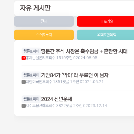
자유 게시판
전체
IT&기술
주식&투자
의학&한의학
당분간 주식 시장은 촉수엄금 + 혼란한 시대
웹툰&취미
홍차는실론티
조회수 1519
추천 0
2024.08.05
M
기안84가 ‘악마’라 부르던 이 남자
웹툰&취미
대한미국인
조회수 1851
댓글 1
추천 0
2024.06.21
1
2024 신년운세
웹툰&취미
제주도옵셔예
조회수 3822
댓글 2
추천 0
2023.12.14
1