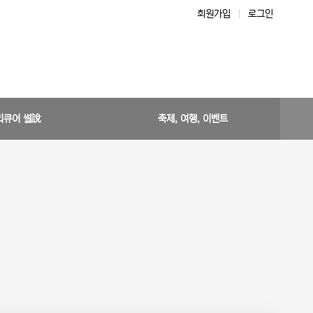
회원가입
|
로그인
리큐어 썰說
축제, 여행, 이벤트