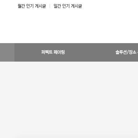
월간 인기 게시글
|
일간 인기 게시글
퍼펙트 페어링
솔루션/장소