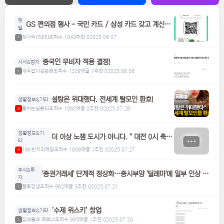
핫
GS 편의점 행사 - 국민 카드 / 삼성 카드 갖고 계신분
딜
들은 참고하세요! 맥주, 위스키, 하이볼 할인
천사숙녀네티
조회수 1043
추천 0
2025.08.07
1
중국인 무비자 적용 결정!
시사&정치
새우잡이김춘배
조회수 1209
댓글 1
추천 0
2025.08.06
1
설탕은 위대했다. 전세계 탈모인 환호!
생활정보&기타
홍차는실론티
조회수 1060
댓글 2
추천 0
2025.07.28
M
생활정보&기
더 이상 노잼 도시가 아니다. " 대전 0시 축
타
제"
18K반지의제왕
조회수 1009
댓글 1
추천 0
2025.07.27
M
주식&투
'증권거래세' 단계적 정상화…증시부양 '딜레마'에 일부 인상 검
자
토
꿀로장생
조회수 962
댓글 3
추천 0
2025.07.21
1
‘수제 위스키’ 창업
생활정보&기타
집에올때 메로나
조회수 995
댓글 1
추천 0
2025.07.20
1