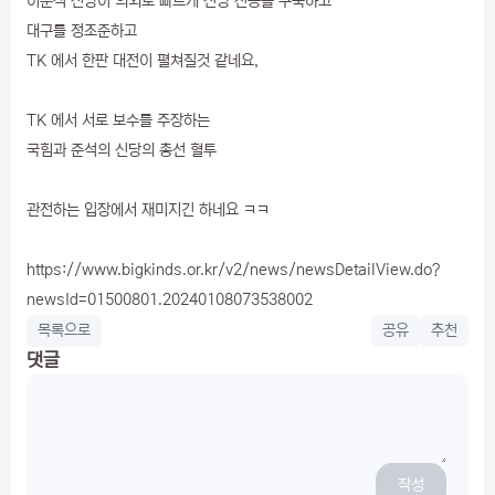
이준석 신당이 의외로 빠르게 신당 진용을 구축하고
대구를 정조준하고
TK 에서 한판 대전이 펼쳐질것 같네요,
TK 에서 서로 보수를 주장하는
국힘과 준석의 신당의 총선 혈투
관전하는 입장에서 재미지긴 하네요 ㅋㅋ
https://www.bigkinds.or.kr/v2/news/newsDetailView.do?
newsId=01500801.20240108073538002
목록으로
공유
추천
댓글
작성