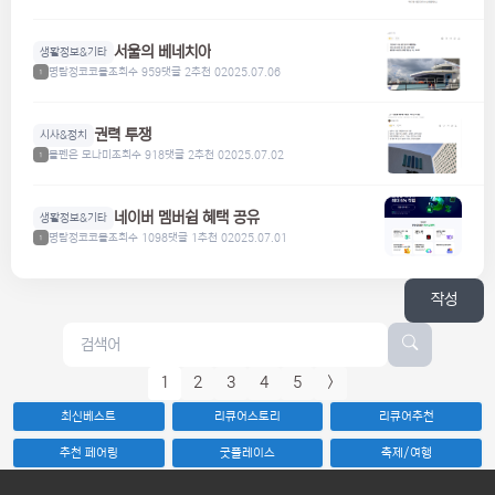
서울의 베네치아
생활정보&기타
명탐정코코볼
조회수 959
댓글 2
추천 0
2025.07.06
1
권력 투쟁
시사&정치
볼펜은 모나미
조회수 918
댓글 2
추천 0
2025.07.02
1
네이버 멤버쉽 혜택 공유
생활정보&기타
명탐정코코볼
조회수 1098
댓글 1
추천 0
2025.07.01
1
작성
1
2
3
4
5
>
최신베스트
리큐어스토리
리큐어추천
추천 페어링
굿플레이스
축제/여행