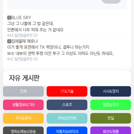
BLUE SKY
1
그냥 그 나물에 그 밥 같은데,
언론에서 너무 띄워 주는 거 같네요
943 일전
답글
추천 (0)
집에올때 메로나
1
이거 좋게 표현해서 TK 목장이니, 결투니 하는거지
보수 내부의 권력 투쟁 이전 투구 그 이상도 이하도 아닌듯 하네요,
942 일전
답글
추천 (0)
자유 게시판
전체
IT&기술
시사&정치
생활정보&기타
스포츠
웹툰&취미
주식&투자
의학&한의학
핫딜
영화&예능&방송
자동차&바이크
패션&명품