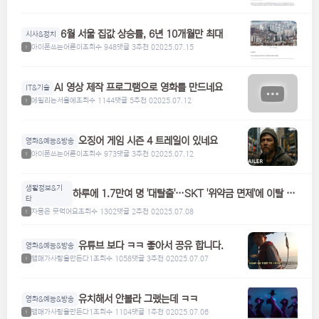
6월 서울 집값 상승률, 6년 10개월만 최대
시사&정치
아이폰쓰는어른이
조회수 948
댓글 3
추천 0
2025.07.15
1
AI 영상 제작 프로그램으로 영화를 만드네요
IT&기술
에밀리는서울에
조회수 1144
댓글 5
추천 0
2025.07.12
1
오징어 게임 시즌 4 트레일이 있네요
영화&예능&방송
아이폰쓰는어른이
조회수 973
댓글 3
추천 0
2025.07.12
1
생활정보&기
하루에 1.7만여 명 '대탈출'…SKT '위약금 면제'에 이탈 급
타
증
자몽은 못먹어요
조회수 1302
댓글 2
추천 0
2025.07.08
1
유튜브 보다 ㅋㅋ 좋아서 공유 합니다.
영화&예능&방송
맴매가사람을만든다1
조회수 1058
댓글 3
추천 0
2025.07.07
1
유치해서 안볼라 그랬는데 ㅋㅋ
영화&예능&방송
맴매가사람을만든다1
조회수 1104
댓글 1
추천 0
2025.07.06
1