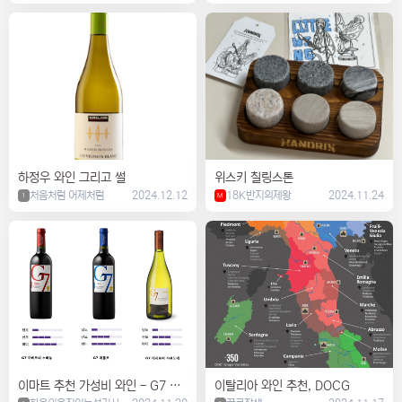
하정우 와인 그리고 썰
위스키 칠링스톤
처음처럼 어제처럼
2024.12.12
18K반지의제왕
2024.11.24
1
M
이마트 추천 가성비 와인 - G7 3
이탈리아 와인 추천, DOCG