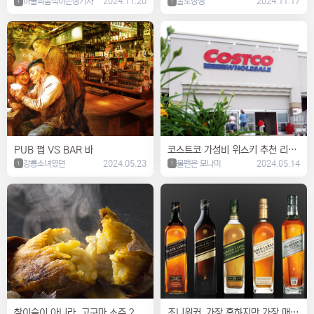
삼둥이 그리고 DOSCOPAS 형제
하울의움직이는성기사
2024.11.20
꿀로장생
2024.11.17
1
1
PUB 펍 VS BAR 바
코스트코 가성비 위스키 추천 리스
강릉소녀였던
2024.05.23
트
볼펜은 모나미
2024.05.14
1
1
참이슬이 아니라, 고구마 소주 ?
조니워커_가장 흔하지만 가장 매력