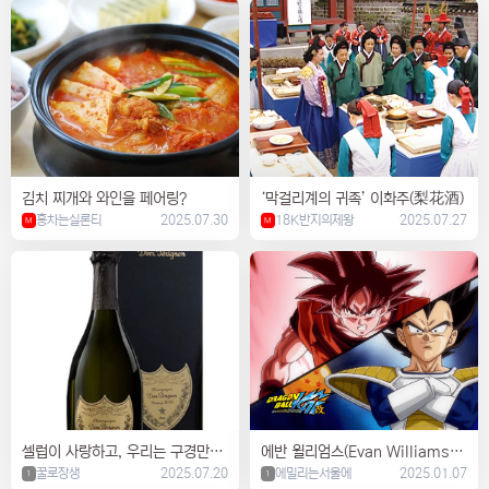
김치 찌개와 와인을 페어링?
‘막걸리계의 귀족’ 이화주(梨花酒)
홍차는실론티
2025.07.30
18K반지의제왕
2025.07.27
M
M
셀럽이 사랑하고, 우리는 구경만하
에반 윌리엄스(Evan Williams) v
는 돔페리뇽
꿀로장생
2025.07.20
s 짐 빔(Jim Beam)
에밀리는서울에
2025.01.07
1
1