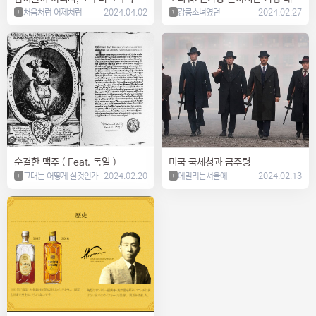
처음처럼 어제처럼
2024.04.02
적인 위스키
강릉소녀였던
2024.02.27
1
1
순결한 맥주 ( Feat. 독일 )
미국 국세청과 금주령
그대는 어떻게 살것인가
2024.02.20
에밀리는서울에
2024.02.13
1
1