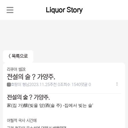
Liquor Story
< 목록으로
리큐어 썰說
전설의 술 ? 가양주.
호랑이 형님
2023.11.25
추천 0
조회수 1540
댓글 0
1
전설의 술 ? 가양주.
家(집 가)釀(빚을 양)酒(술 주) -집에서 빚는 술'
어릴적 국사 시간에