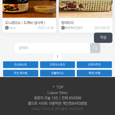
오니레이슈 ( 도깨비 냉사케 )
랑야타이
Hany
2023.10.06
동원예비군참치
2023.08.25
1
1
작성
1
최신베스트
리큐어스토리
리큐어추천
추천 페어링
굿플레이스
축제/여행
TOP
Liquor Story
방문자 오늘 165 / 전체 854598
홈으로
|
사이트 이용약관
|
개인정보처리방침
Liquor Story ⓒ All rights reserved.