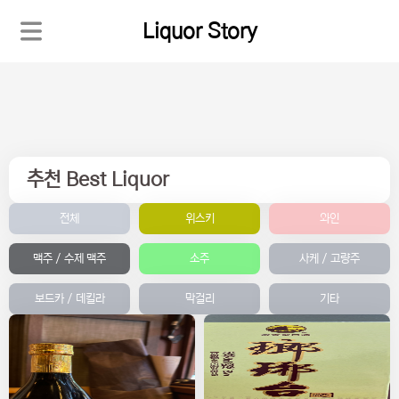
Liquor Story
추천 Best Liquor
전체
위스키
와인
맥주 / 수제 맥주
소주
사케 / 고량주
보드카 / 데킬라
막걸리
기타