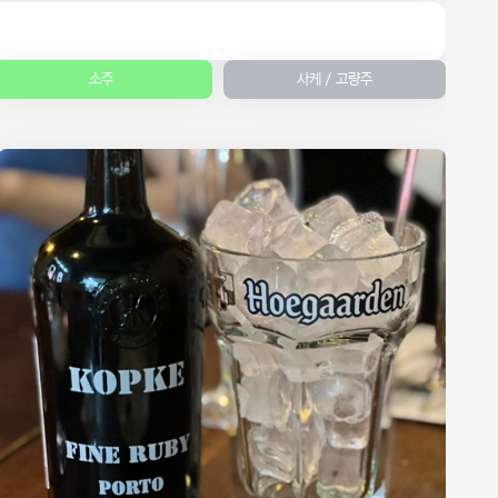
소주
사케 / 고량주