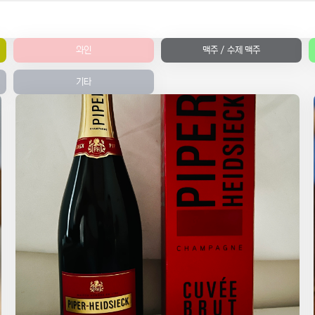
와인
맥주 / 수제 맥주
기타