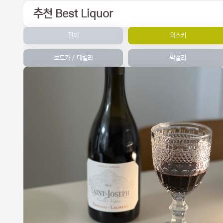
추천 Best Liquor
전체
위스키
보드카 / 데킬라
막걸리