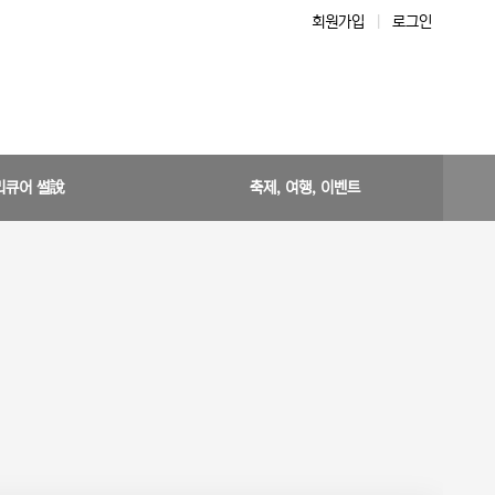
회원가입
|
로그인
리큐어 썰說
축제, 여행, 이벤트