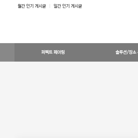
월간 인기 게시글
|
일간 인기 게시글
퍼펙트 페어링
솔루션/장소