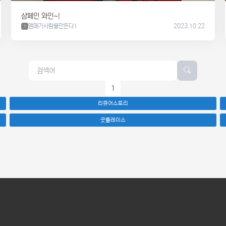
샴페인 와인~!
맴매가사람을만든다1
2023.10.22
1
1
리큐어스토리
굿플레이스