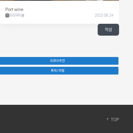
Port wine
파리의미쉘
2023.08.24
1
작성
리큐어추천
축제/여행
TOP