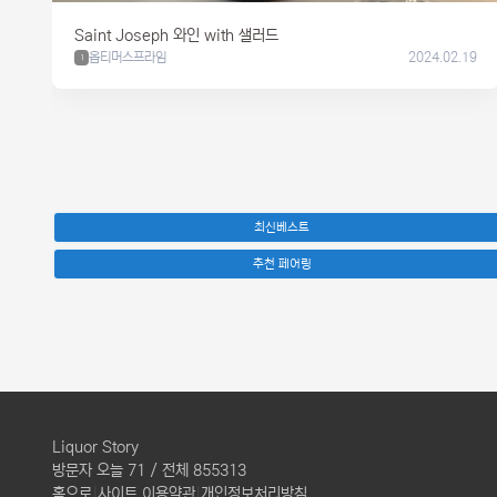
Saint Joseph 와인 with 샐러드
옵티머스프라임
2024.02.19
1
최신베스트
추천 페어링
Liquor Story
방문자 오늘 71 / 전체 855313
홈으로
|
사이트 이용약관
|
개인정보처리방침