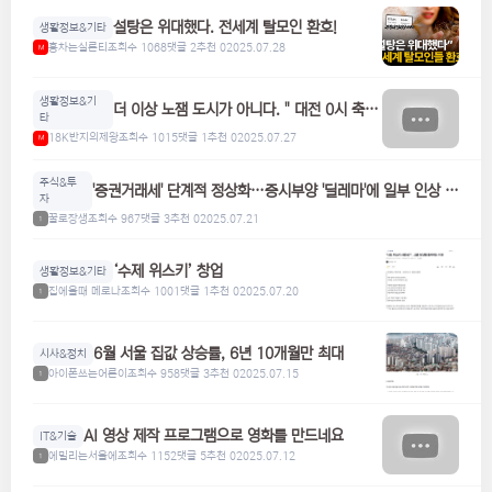
설탕은 위대했다. 전세계 탈모인 환호!
생활정보&기타
홍차는실론티
조회수 1068
댓글 2
추천 0
2025.07.28
M
생활정보&기
더 이상 노잼 도시가 아니다. " 대전 0시 축
타
제"
18K반지의제왕
조회수 1015
댓글 1
추천 0
2025.07.27
M
주식&투
'증권거래세' 단계적 정상화…증시부양 '딜레마'에 일부 인상 검
자
토
꿀로장생
조회수 967
댓글 3
추천 0
2025.07.21
1
‘수제 위스키’ 창업
생활정보&기타
집에올때 메로나
조회수 1001
댓글 1
추천 0
2025.07.20
1
6월 서울 집값 상승률, 6년 10개월만 최대
시사&정치
아이폰쓰는어른이
조회수 958
댓글 3
추천 0
2025.07.15
1
AI 영상 제작 프로그램으로 영화를 만드네요
IT&기술
에밀리는서울에
조회수 1152
댓글 5
추천 0
2025.07.12
1