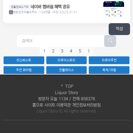
네이버 멤버쉽 혜택 공유
생활정보&기타
명탐정코코볼
조회수 1104
댓글 1
추천 0
2025.07.01
1
작성
1
2
3
4
5
>
최신베스트
리큐어스토리
리큐어추천
추천 페어링
굿플레이스
축제/여행
TOP
Liquor Story
방문자 오늘 1134 / 전체 856376
홈으로
|
사이트 이용약관
|
개인정보처리방침
Liquor Story ⓒ All rights reserved.