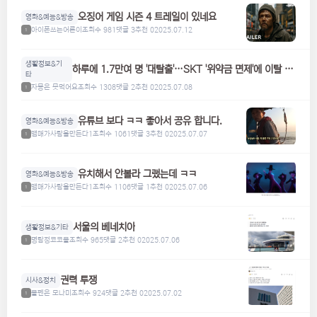
오징어 게임 시즌 4 트레일이 있네요
영화&예능&방송
아이폰쓰는어른이
조회수 981
댓글 3
추천 0
2025.07.12
1
생활정보&기
하루에 1.7만여 명 '대탈출'…SKT '위약금 면제'에 이탈 급
타
증
자몽은 못먹어요
조회수 1308
댓글 2
추천 0
2025.07.08
1
유튜브 보다 ㅋㅋ 좋아서 공유 합니다.
영화&예능&방송
맴매가사람을만든다1
조회수 1061
댓글 3
추천 0
2025.07.07
1
유치해서 안볼라 그랬는데 ㅋㅋ
영화&예능&방송
맴매가사람을만든다1
조회수 1106
댓글 1
추천 0
2025.07.06
1
서울의 베네치아
생활정보&기타
명탐정코코볼
조회수 965
댓글 2
추천 0
2025.07.06
1
권력 투쟁
시사&정치
볼펜은 모나미
조회수 924
댓글 2
추천 0
2025.07.02
1