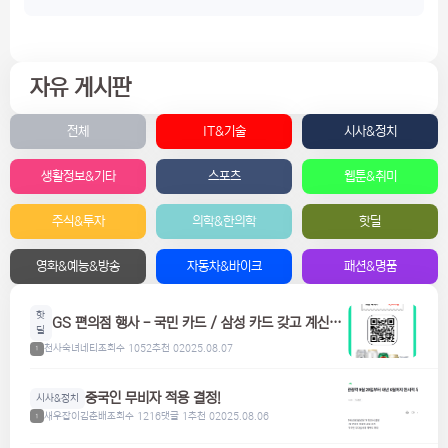
자유 게시판
전체
IT&기술
시사&정치
생활정보&기타
스포츠
웹툰&취미
주식&투자
의학&한의학
핫딜
영화&예능&방송
자동차&바이크
패션&명품
핫
GS 편의점 행사 - 국민 카드 / 삼성 카드 갖고 계신분
딜
들은 참고하세요! 맥주, 위스키, 하이볼 할인
천사숙녀네티
조회수 1052
추천 0
2025.08.07
1
중국인 무비자 적용 결정!
시사&정치
새우잡이김춘배
조회수 1216
댓글 1
추천 0
2025.08.06
1