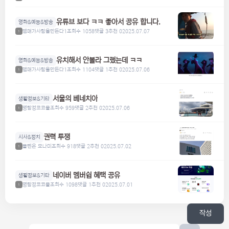
유튜브 보다 ㅋㅋ 좋아서 공유 합니다.
영화&예능&방송
맴매가사람을만든다1
조회수 1058
댓글 3
추천 0
2025.07.07
1
유치해서 안볼라 그랬는데 ㅋㅋ
영화&예능&방송
맴매가사람을만든다1
조회수 1104
댓글 1
추천 0
2025.07.06
1
서울의 베네치아
생활정보&기타
명탐정코코볼
조회수 959
댓글 2
추천 0
2025.07.06
1
권력 투쟁
시사&정치
볼펜은 모나미
조회수 918
댓글 2
추천 0
2025.07.02
1
네이버 멤버쉽 혜택 공유
생활정보&기타
명탐정코코볼
조회수 1098
댓글 1
추천 0
2025.07.01
1
작성