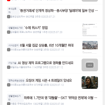
주식&투
'증권거래세' 단계적 정상화…증시부양 '딜레마'에 일부 인상 검
자
토
꿀로장생
조회수 962
댓글 3
추천 0
2025.07.21
1
‘수제 위스키’ 창업
생활정보&기타
집에올때 메로나
조회수 995
댓글 1
추천 0
2025.07.20
1
6월 서울 집값 상승률, 6년 10개월만 최대
시사&정치
아이폰쓰는어른이
조회수 948
댓글 3
추천 0
2025.07.15
1
AI 영상 제작 프로그램으로 영화를 만드네요
IT&기술
에밀리는서울에
조회수 1143
댓글 5
추천 0
2025.07.12
1
오징어 게임 시즌 4 트레일이 있네요
영화&예능&방송
아이폰쓰는어른이
조회수 973
댓글 3
추천 0
2025.07.12
1
생활정보&기
하루에 1.7만여 명 '대탈출'…SKT '위약금 면제'에 이탈 급
타
증
자몽은 못먹어요
조회수 1302
댓글 2
추천 0
2025.07.08
1