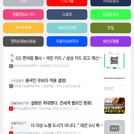
전체
IT&기술
시사&정치
생활정보&기타
스포츠
웹툰&취미
주식&투자
의학&한의학
핫딜
영화&예능&방송
자동차&바이크
패션&명품
핫
GS 편의점 행사 - 국민 카드 / 삼성 카드 갖고 계신분
딜
들은 참고하세요! 맥주, 위스키, 하이볼 할인
천사숙녀네티
조회수 1043
추천 0
2025.08.07
1
중국인 무비자 적용 결정!
시사&정치
새우잡이김춘배
조회수 1208
댓글 1
추천 0
2025.08.06
1
설탕은 위대했다. 전세계 탈모인 환호!
생활정보&기타
홍차는실론티
조회수 1060
댓글 2
추천 0
2025.07.28
M
생활정보&기
더 이상 노잼 도시가 아니다. " 대전 0시 축
타
제"
18K반지의제왕
조회수 1009
댓글 1
추천 0
2025.07.27
M