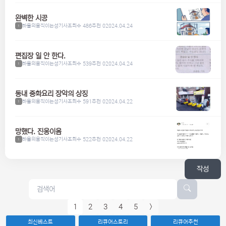
완벽한 시공
하울의움직이는성기사
조회수 486
추천 0
2024.04.24
1
편집장 일 안 한다.
하울의움직이는성기사
조회수 539
추천 0
2024.04.24
1
동내 중화요리 장악의 상징
하울의움직이는성기사
조회수 591
추천 0
2024.04.22
1
망했다. 진웅이옴
하울의움직이는성기사
조회수 522
추천 0
2024.04.22
1
작성
1
2
3
4
5
>
최신베스트
리큐어스토리
리큐어추천