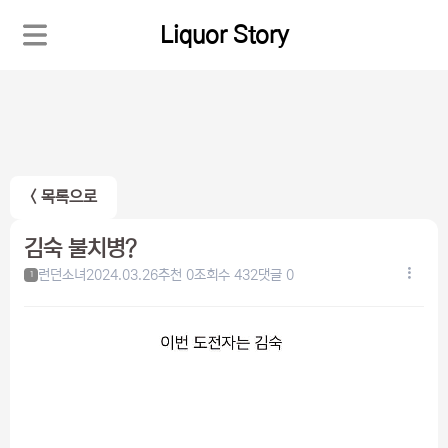
Liquor Story
< 목록으로
김숙 불치병?
런던소녀
2024.03.26
추천 0
조회수 432
댓글 0
1