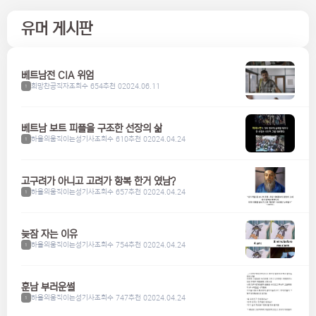
유머 게시판
베트남전 CIA 위엄
희망찬공직자
조회수 654
추천 0
2024.06.11
1
베트남 보트 피플을 구조한 선장의 삶
하울의움직이는성기사
조회수 610
추천 0
2024.04.24
1
고구려가 아니고 고려가 항복 한거 였남?
하울의움직이는성기사
조회수 657
추천 0
2024.04.24
1
늦잠 자는 이유
하울의움직이는성기사
조회수 754
추천 0
2024.04.24
1
훈남 부러운썰
하울의움직이는성기사
조회수 747
추천 0
2024.04.24
1