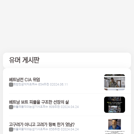
유머 게시판
베트남전 CIA 위엄
희망찬공직자
조회수 654
추천 0
2024.06.11
1
베트남 보트 피플을 구조한 선장의 삶
하울의움직이는성기사
조회수 609
추천 0
2024.04.24
1
고구려가 아니고 고려가 항복 한거 였남?
하울의움직이는성기사
조회수 656
추천 0
2024.04.24
1