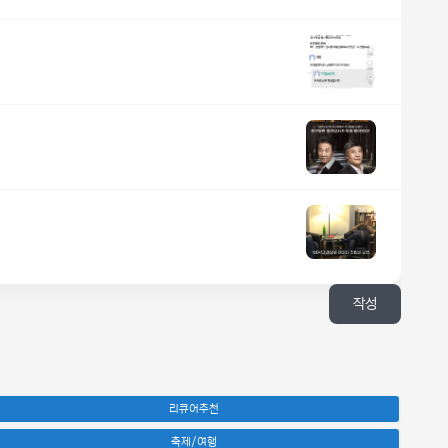
작성
리큐어추천
축제/여행