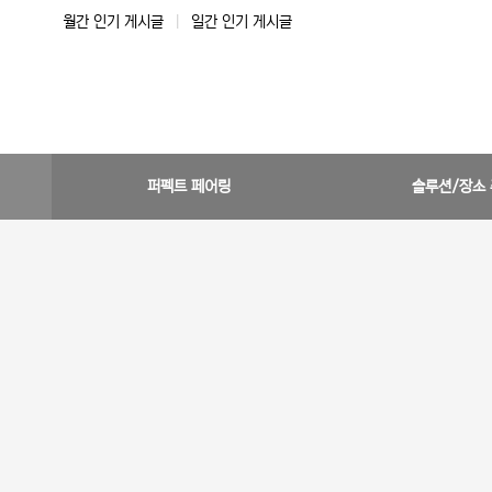
월간 인기 게시글
|
일간 인기 게시글
퍼펙트 페어링
솔루션/장소