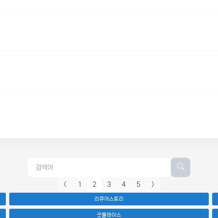
<
1
2
3
4
5
>
리큐어스토리
굿플레이스