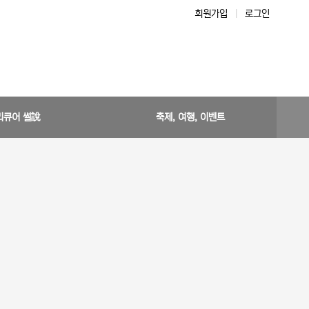
회원가입
|
로그인
리큐어 썰說
축제, 여행, 이벤트