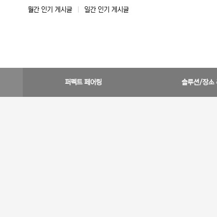
월간 인기 게시글
|
일간 인기 게시글
퍼펙트 페어링
솔루션/장소