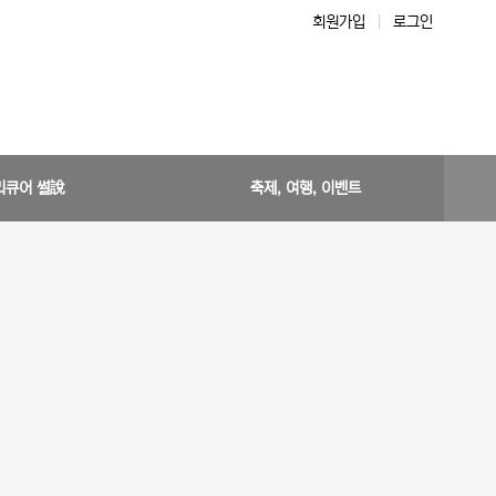
회원가입
|
로그인
리큐어 썰說
축제, 여행, 이벤트