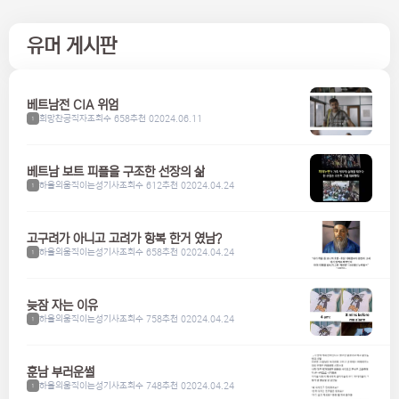
유머 게시판
베트남전 CIA 위엄
희망찬공직자
조회수 658
추천 0
2024.06.11
1
베트남 보트 피플을 구조한 선장의 삶
하울의움직이는성기사
조회수 612
추천 0
2024.04.24
1
고구려가 아니고 고려가 항복 한거 였남?
하울의움직이는성기사
조회수 658
추천 0
2024.04.24
1
늦잠 자는 이유
하울의움직이는성기사
조회수 758
추천 0
2024.04.24
1
훈남 부러운썰
하울의움직이는성기사
조회수 748
추천 0
2024.04.24
1