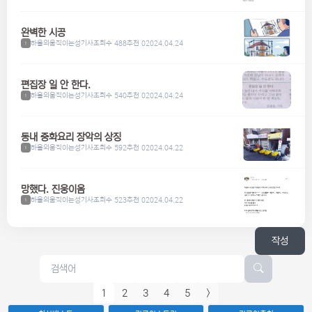
완벽한 시공
하울의움직이는성기사
조회수 488
추천 0
2024.04.24
1
편집장 일 안 한다.
하울의움직이는성기사
조회수 540
추천 0
2024.04.24
1
동내 중화요리 장악의 상징
하울의움직이는성기사
조회수 592
추천 0
2024.04.22
1
망했다. 진웅이옴
하울의움직이는성기사
조회수 523
추천 0
2024.04.22
1
작성
1
2
3
4
5
>