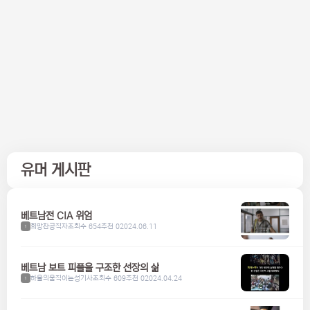
유머 게시판
베트남전 CIA 위엄
희망찬공직자
조회수 654
추천 0
2024.06.11
1
베트남 보트 피플을 구조한 선장의 삶
하울의움직이는성기사
조회수 609
추천 0
2024.04.24
1