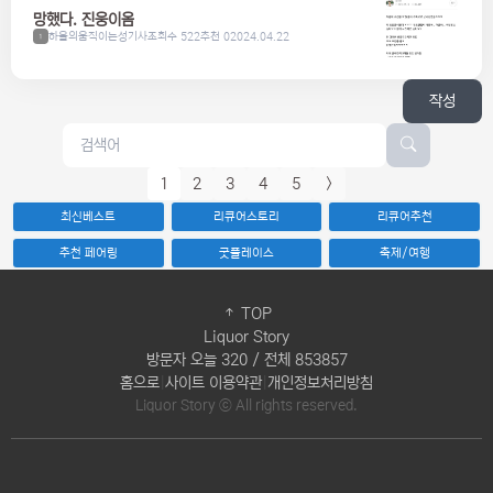
망했다. 진웅이옴
하울의움직이는성기사
조회수 522
추천 0
2024.04.22
1
작성
1
2
3
4
5
>
최신베스트
리큐어스토리
리큐어추천
추천 페어링
굿플레이스
축제/여행
TOP
Liquor Story
방문자 오늘 320 / 전체 853857
홈으로
|
사이트 이용약관
|
개인정보처리방침
Liquor Story ⓒ All rights reserved.