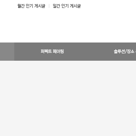
월간 인기 게시글
|
일간 인기 게시글
퍼펙트 페어링
솔루션/장소