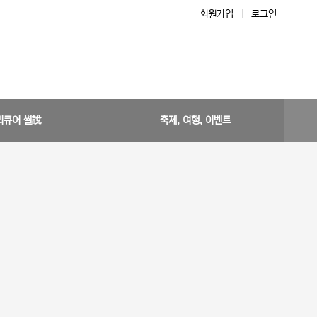
회원가입
|
로그인
리큐어 썰說
축제, 여행, 이벤트