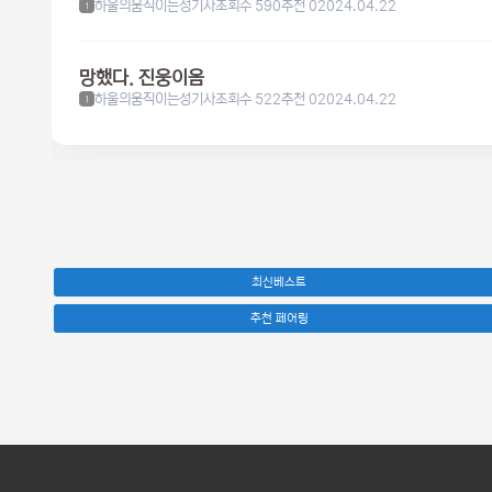
하울의움직이는성기사
조회수 590
추천 0
2024.04.22
1
망했다. 진웅이옴
하울의움직이는성기사
조회수 522
추천 0
2024.04.22
1
최신베스트
추천 페어링