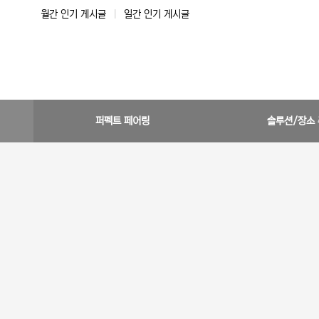
월간 인기 게시글
|
일간 인기 게시글
퍼펙트 페어링
솔루션/장소