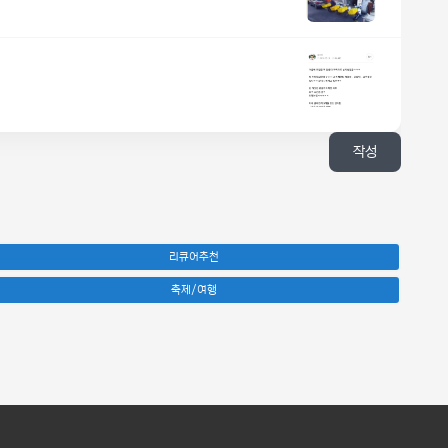
작성
리큐어추천
축제/여행