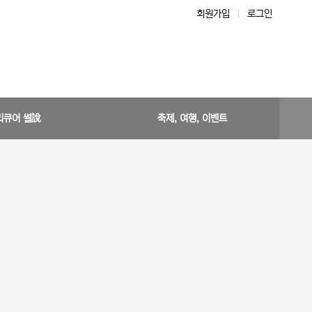
회원가입
|
로그인
리큐어 썰說
축제, 여행, 이벤트