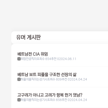
유머 게시판
베트남전 CIA 위엄
희망찬공직자
조회수 654
추천 0
2024.06.11
1
베트남 보트 피플을 구조한 선장의 삶
하울의움직이는성기사
조회수 609
추천 0
2024.04.24
1
고구려가 아니고 고려가 항복 한거 였남?
하울의움직이는성기사
조회수 656
추천 0
2024.04.24
1