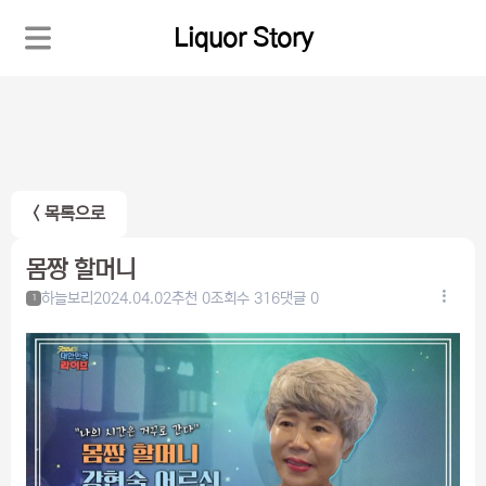
Liquor Story
< 목록으로
몸짱 할머니
하늘보리
2024.04.02
추천 0
조회수 316
댓글 0
1