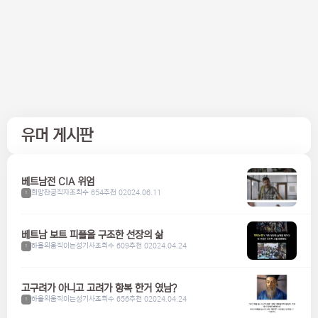
유머 게시판
베트남전 CIA 위엄
희망찬공직자
조회수 654
추천 0
2024.06.11
1
베트남 보트 피플을 구조한 선장의 삶
하울의움직이는성기사
조회수 609
추천 0
2024.04.24
1
고구려가 아니고 고려가 항복 한거 였남?
하울의움직이는성기사
조회수 656
추천 0
2024.04.24
1