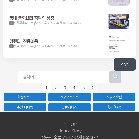
동내 중화요리 장악의 상징
하울의움직이는성기사
조회수 589
추천 0
2024.04.22
1
망했다. 진웅이옴
하울의움직이는성기사
조회수 522
추천 0
2024.04.22
1
작성
1
2
3
4
5
>
최신베스트
리큐어스토리
리큐어추천
추천 페어링
굿플레이스
축제/여행
TOP
Liquor Story
방문자 오늘 710 / 전체 853372