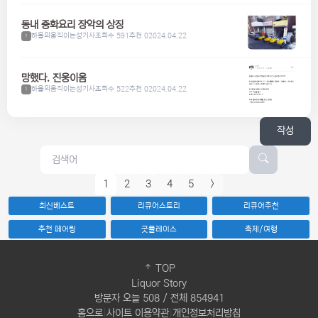
동내 중화요리 장악의 상징
하울의움직이는성기사
조회수 591
추천 0
2024.04.22
1
망했다. 진웅이옴
하울의움직이는성기사
조회수 522
추천 0
2024.04.22
1
작성
1
2
3
4
5
>
최신베스트
리큐어스토리
리큐어추천
추천 페어링
굿플레이스
축제/여행
TOP
Liquor Story
방문자 오늘 508 / 전체 854941
홈으로
|
사이트 이용약관
|
개인정보처리방침