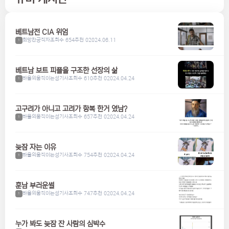
베트남전 CIA 위엄
희망찬공직자
조회수 654
추천 0
2024.06.11
1
베트남 보트 피플을 구조한 선장의 삶
하울의움직이는성기사
조회수 610
추천 0
2024.04.24
1
고구려가 아니고 고려가 항복 한거 였남?
하울의움직이는성기사
조회수 657
추천 0
2024.04.24
1
늦잠 자는 이유
하울의움직이는성기사
조회수 754
추천 0
2024.04.24
1
훈남 부러운썰
하울의움직이는성기사
조회수 747
추천 0
2024.04.24
1
누가 봐도 늦잠 잔 사람의 심박수