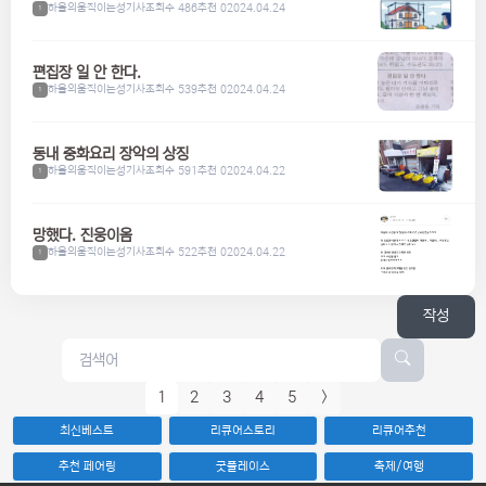
하울의움직이는성기사
조회수 486
추천 0
2024.04.24
1
편집장 일 안 한다.
하울의움직이는성기사
조회수 539
추천 0
2024.04.24
1
동내 중화요리 장악의 상징
하울의움직이는성기사
조회수 591
추천 0
2024.04.22
1
망했다. 진웅이옴
하울의움직이는성기사
조회수 522
추천 0
2024.04.22
1
작성
1
2
3
4
5
>
최신베스트
리큐어스토리
리큐어추천
추천 페어링
굿플레이스
축제/여행