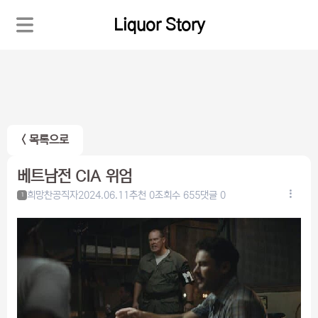
Liquor Story
< 목록으로
베트남전 CIA 위엄
희망찬공직자
2024.06.11
추천 0
조회수 655
댓글 0
1