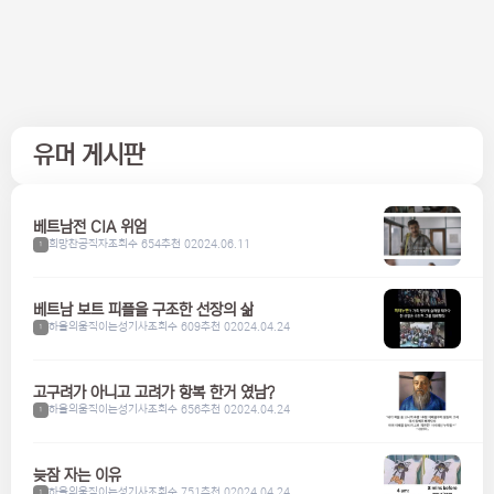
유머 게시판
베트남전 CIA 위엄
희망찬공직자
조회수 654
추천 0
2024.06.11
1
베트남 보트 피플을 구조한 선장의 삶
하울의움직이는성기사
조회수 609
추천 0
2024.04.24
1
고구려가 아니고 고려가 항복 한거 였남?
하울의움직이는성기사
조회수 656
추천 0
2024.04.24
1
늦잠 자는 이유
하울의움직이는성기사
조회수 751
추천 0
2024.04.24
1