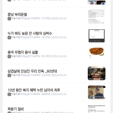
훈남 부러운썰
하울의움직이는성기사
조회수 747
추천 0
2024.04.24
1
누가 봐도 늦잠 잔 사람의 심박수
하울의움직이는성기사
조회수 781
추천 0
2024.04.24
1
중국 무협지 음식 실물
하울의움직이는성기사
조회수 531
추천 0
2024.04.24
1
삼겹살에 진심인 우리 민족 _80년대
하울의움직이는성기사
조회수 522
추천 0
2024.04.24
1
10년 동안 복지 혜택 누린 남자의 최후
하울의움직이는성기사
조회수 488
추천 0
2024.04.24
1
욕듣기 알바