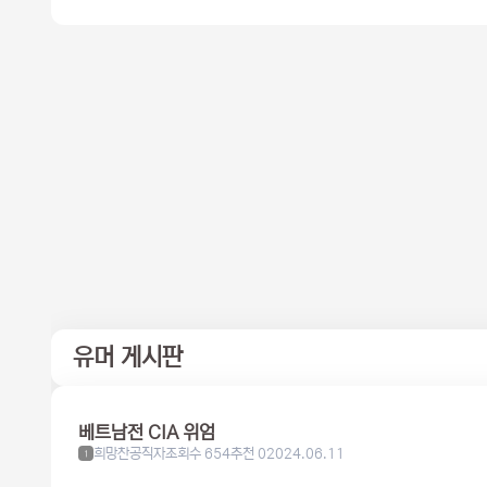
유머 게시판
베트남전 CIA 위엄
희망찬공직자
조회수 654
추천 0
2024.06.11
1