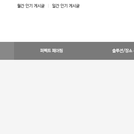
월간 인기 게시글
|
일간 인기 게시글
퍼펙트 페어링
솔루션/장소