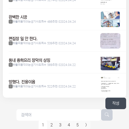
1
완벽한 시공
하울의움직이는성기사
조회수 486
추천 0
2024.04.24
1
편집장 일 안 한다.
하울의움직이는성기사
조회수 539
추천 0
2024.04.24
1
동내 중화요리 장악의 상징
하울의움직이는성기사
조회수 589
추천 0
2024.04.22
1
망했다. 진웅이옴
하울의움직이는성기사
조회수 522
추천 0
2024.04.22
1
작성
1
2
3
4
5
>