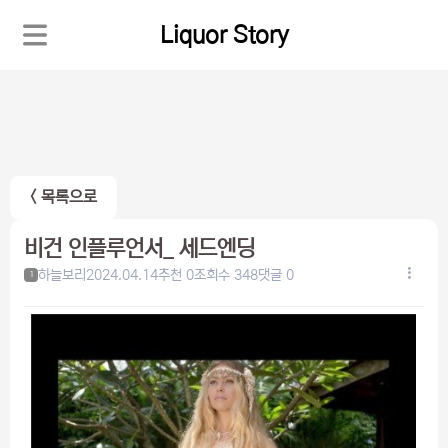
Liquor Story
< 목록으로
비건 인플루언서_ 세드엔딩
하늘보리
2024.04.14
추천 0
조회수 348
댓글 0
1