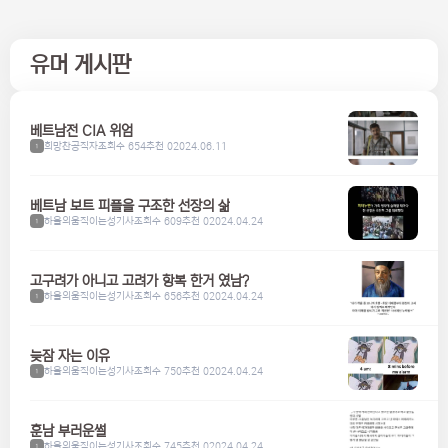
유머 게시판
베트남전 CIA 위엄
희망찬공직자
조회수 654
추천 0
2024.06.11
1
베트남 보트 피플을 구조한 선장의 삶
하울의움직이는성기사
조회수 609
추천 0
2024.04.24
1
고구려가 아니고 고려가 항복 한거 였남?
하울의움직이는성기사
조회수 656
추천 0
2024.04.24
1
늦잠 자는 이유
하울의움직이는성기사
조회수 750
추천 0
2024.04.24
1
훈남 부러운썰
하울의움직이는성기사
조회수 745
추천 0
2024.04.24
1