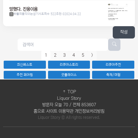
망했다. 진웅이옴
하울의움직이는성기사
조회수 522
추천 0
2024.04.22
1
작성
1
2
3
4
5
>
최신베스트
리큐어스토리
리큐어추천
추천 페어링
굿플레이스
축제/여행
TOP
Liquor Story
방문자 오늘 70 / 전체 853607
홈으로
|
사이트 이용약관
|
개인정보처리방침
Liquor Story ⓒ All rights reserved.