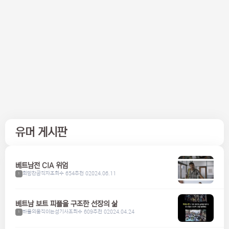
유머 게시판
베트남전 CIA 위엄
희망찬공직자
조회수 654
추천 0
2024.06.11
1
베트남 보트 피플을 구조한 선장의 삶
하울의움직이는성기사
조회수 609
추천 0
2024.04.24
1