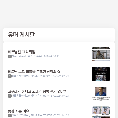
유머 게시판
베트남전 CIA 위엄
희망찬공직자
조회수 654
추천 0
2024.06.11
1
베트남 보트 피플을 구조한 선장의 삶
하울의움직이는성기사
조회수 610
추천 0
2024.04.24
1
고구려가 아니고 고려가 항복 한거 였남?
하울의움직이는성기사
조회수 657
추천 0
2024.04.24
1
늦잠 자는 이유
하울의움직이는성기사
조회수 754
추천 0
2024.04.24
1