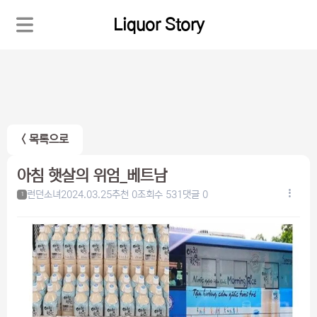
Liquor Story
< 목록으로
아침 햇살의 위엄_베트남
런던소녀
2024.03.25
추천 0
조회수 531
댓글 0
1