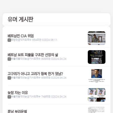
유머 게시판
베트남전 CIA 위엄
희망찬공직자
조회수 654
추천 0
2024.06.11
1
베트남 보트 피플을 구조한 선장의 삶
하울의움직이는성기사
조회수 608
추천 0
2024.04.24
1
고구려가 아니고 고려가 항복 한거 였남?
하울의움직이는성기사
조회수 656
추천 0
2024.04.24
1
늦잠 자는 이유
하울의움직이는성기사
조회수 748
추천 0
2024.04.24
1
훈남 부러운썰