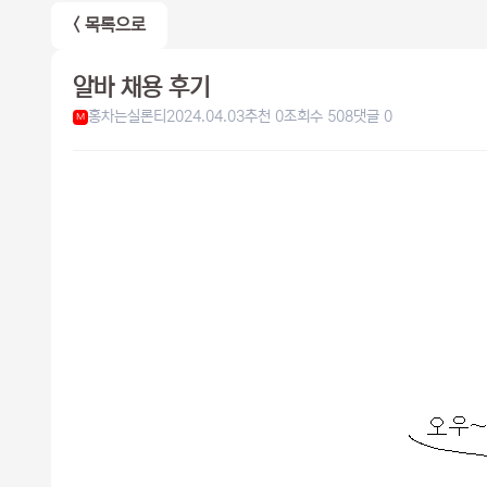
< 목록으로
알바 채용 후기
홍차는실론티
2024.04.03
추천 0
조회수 508
댓글 0
M