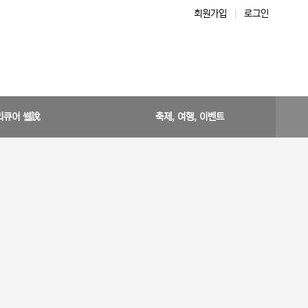
회원가입
|
로그인
리큐어 썰說
축제, 여행, 이벤트