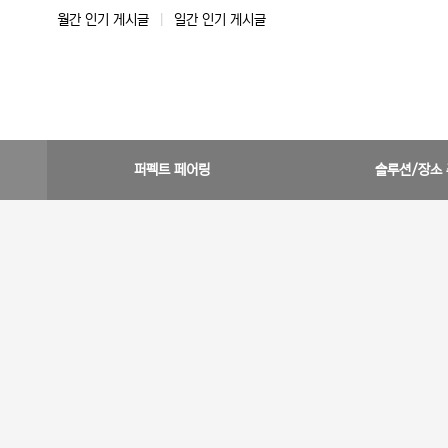
월간 인기 게시글
|
일간 인기 게시글
퍼펙트 페어링
솔루션/장소