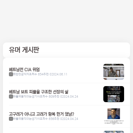
유머 게시판
베트남전 CIA 위엄
희망찬공직자
조회수 654
추천 0
2024.06.11
1
베트남 보트 피플을 구조한 선장의 삶
하울의움직이는성기사
조회수 609
추천 0
2024.04.24
1
고구려가 아니고 고려가 항복 한거 였남?
하울의움직이는성기사
조회수 656
추천 0
2024.04.24
1