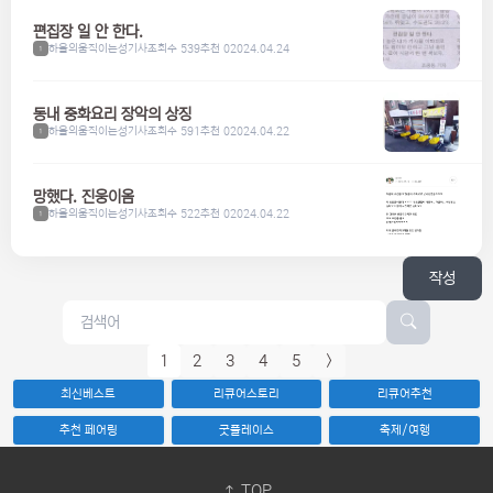
편집장 일 안 한다.
하울의움직이는성기사
조회수 539
추천 0
2024.04.24
1
동내 중화요리 장악의 상징
하울의움직이는성기사
조회수 591
추천 0
2024.04.22
1
망했다. 진웅이옴
하울의움직이는성기사
조회수 522
추천 0
2024.04.22
1
작성
1
2
3
4
5
>
최신베스트
리큐어스토리
리큐어추천
추천 페어링
굿플레이스
축제/여행
TOP