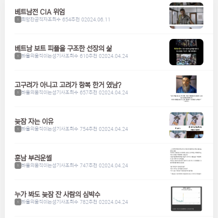
베트남전 CIA 위엄
희망찬공직자
조회수 654
추천 0
2024.06.11
1
베트남 보트 피플을 구조한 선장의 삶
하울의움직이는성기사
조회수 610
추천 0
2024.04.24
1
고구려가 아니고 고려가 항복 한거 였남?
하울의움직이는성기사
조회수 657
추천 0
2024.04.24
1
늦잠 자는 이유
하울의움직이는성기사
조회수 754
추천 0
2024.04.24
1
훈남 부러운썰
하울의움직이는성기사
조회수 747
추천 0
2024.04.24
1
누가 봐도 늦잠 잔 사람의 심박수
하울의움직이는성기사
조회수 782
추천 0
2024.04.24
1