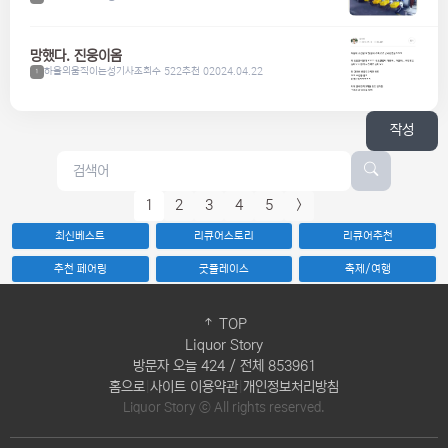
망했다. 진웅이옴
하울의움직이는성기사
조회수 522
추천 0
2024.04.22
1
작성
1
2
3
4
5
>
최신베스트
리큐어스토리
리큐어추천
추천 페어링
굿플레이스
축제/여행
TOP
Liquor Story
방문자 오늘 424 / 전체 853961
홈으로
|
사이트 이용약관
|
개인정보처리방침
Liquor Story ⓒ All rights reserved.