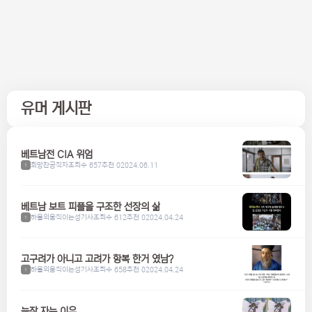
유머 게시판
베트남전 CIA 위엄
희망찬공직자
조회수 657
추천 0
2024.06.11
1
베트남 보트 피플을 구조한 선장의 삶
하울의움직이는성기사
조회수 612
추천 0
2024.04.24
1
고구려가 아니고 고려가 항복 한거 였남?
하울의움직이는성기사
조회수 658
추천 0
2024.04.24
1
늦잠 자는 이유