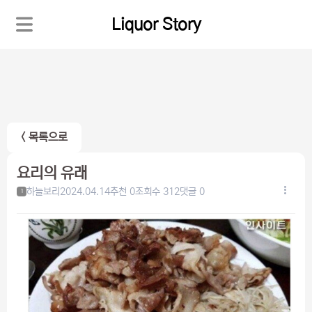
Liquor Story
< 목록으로
요리의 유래
하늘보리
2024.04.14
추천 0
조회수 312
댓글 0
1