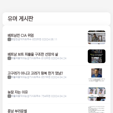
유머 게시판
베트남전 CIA 위엄
희망찬공직자
조회수 655
추천 0
2024.06.11
1
베트남 보트 피플을 구조한 선장의 삶
하울의움직이는성기사
조회수 610
추천 0
2024.04.24
1
고구려가 아니고 고려가 항복 한거 였남?
하울의움직이는성기사
조회수 657
추천 0
2024.04.24
1
늦잠 자는 이유
하울의움직이는성기사
조회수 754
추천 0
2024.04.24
1
훈남 부러운썰