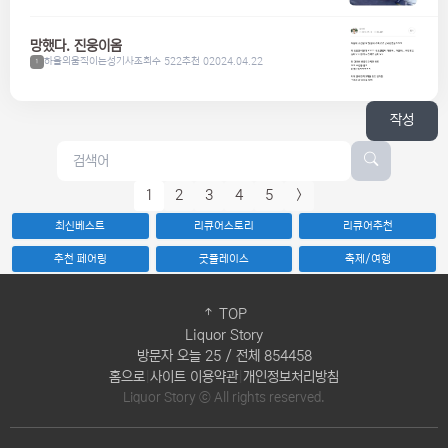
망했다. 진웅이옴
하울의움직이는성기사
조회수 522
추천 0
2024.04.22
1
작성
1
2
3
4
5
>
최신베스트
리큐어스토리
리큐어추천
추천 페어링
굿플레이스
축제/여행
TOP
Liquor Story
방문자 오늘 25 / 전체 854458
홈으로
|
사이트 이용약관
|
개인정보처리방침
Liquor Story ⓒ All rights reserved.