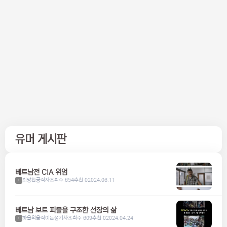
유머 게시판
베트남전 CIA 위엄
희망찬공직자
조회수 654
추천 0
2024.06.11
1
베트남 보트 피플을 구조한 선장의 삶
하울의움직이는성기사
조회수 609
추천 0
2024.04.24
1