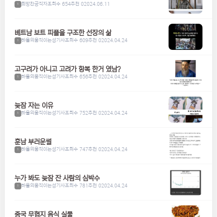
희망찬공직자
조회수 654
추천 0
2024.06.11
1
베트남 보트 피플을 구조한 선장의 삶
하울의움직이는성기사
조회수 609
추천 0
2024.04.24
1
고구려가 아니고 고려가 항복 한거 였남?
하울의움직이는성기사
조회수 656
추천 0
2024.04.24
1
늦잠 자는 이유
하울의움직이는성기사
조회수 752
추천 0
2024.04.24
1
훈남 부러운썰
하울의움직이는성기사
조회수 747
추천 0
2024.04.24
1
누가 봐도 늦잠 잔 사람의 심박수
하울의움직이는성기사
조회수 781
추천 0
2024.04.24
1
중국 무협지 음식 실물