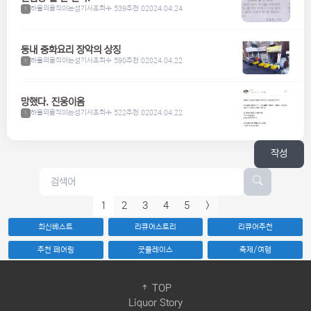
하울의움직이는성기사
조회수 539
추천 0
2024.04.24
1
동내 중화요리 장악의 상징
하울의움직이는성기사
조회수 590
추천 0
2024.04.22
1
망했다. 진웅이옴
하울의움직이는성기사
조회수 522
추천 0
2024.04.22
1
작성
1
2
3
4
5
>
최신베스트
리큐어스토리
리큐어추천
추천 페어링
굿플레이스
축제/여행
TOP
Liquor Story