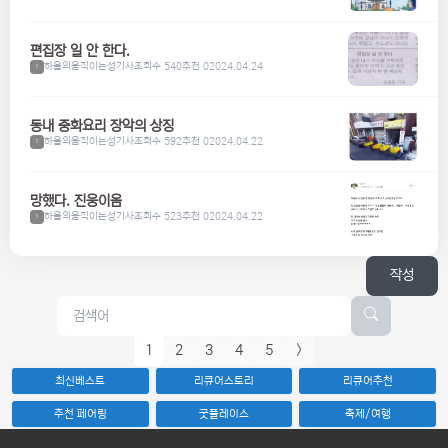
편집장 일 안 한다.
하울의움직이는성기사
조회수 540
추천 0
2024.04.24
1
동내 중화요리 장악의 상징
하울의움직이는성기사
조회수 592
추천 0
2024.04.22
1
망했다. 진웅이옴
하울의움직이는성기사
조회수 523
추천 0
2024.04.22
1
작성
1
2
3
4
5
>
최신베스트
리큐어스토리
리큐어추천
추천 페어링
굿플레이스
축제/여행