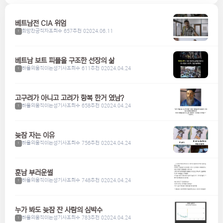
베트남전 CIA 위엄
희망찬공직자
조회수 657
추천 0
2024.06.11
1
베트남 보트 피플을 구조한 선장의 삶
하울의움직이는성기사
조회수 611
추천 0
2024.04.24
1
고구려가 아니고 고려가 항복 한거 였남?
하울의움직이는성기사
조회수 658
추천 0
2024.04.24
1
늦잠 자는 이유
하울의움직이는성기사
조회수 756
추천 0
2024.04.24
1
훈남 부러운썰
하울의움직이는성기사
조회수 748
추천 0
2024.04.24
1
누가 봐도 늦잠 잔 사람의 심박수
하울의움직이는성기사
조회수 783
추천 0
2024.04.24
1