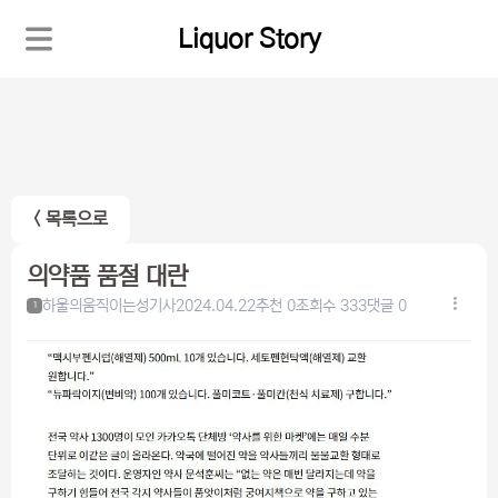
Liquor Story
< 목록으로
의약품 품절 대란
하울의움직이는성기사
2024.04.22
추천 0
조회수 333
댓글 0
1