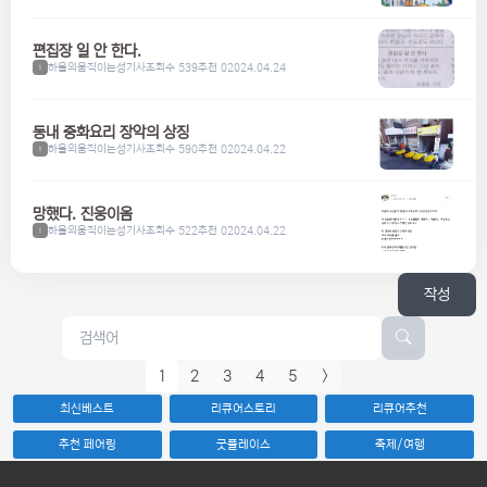
편집장 일 안 한다.
하울의움직이는성기사
조회수 539
추천 0
2024.04.24
1
동내 중화요리 장악의 상징
하울의움직이는성기사
조회수 590
추천 0
2024.04.22
1
망했다. 진웅이옴
하울의움직이는성기사
조회수 522
추천 0
2024.04.22
1
작성
1
2
3
4
5
>
최신베스트
리큐어스토리
리큐어추천
추천 페어링
굿플레이스
축제/여행