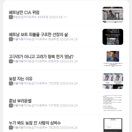
베트남전 CIA 위엄
희망찬공직자
조회수 654
추천 0
2024.06.11
1
베트남 보트 피플을 구조한 선장의 삶
하울의움직이는성기사
조회수 609
추천 0
2024.04.24
1
고구려가 아니고 고려가 항복 한거 였남?
하울의움직이는성기사
조회수 656
추천 0
2024.04.24
1
늦잠 자는 이유
하울의움직이는성기사
조회수 752
추천 0
2024.04.24
1
훈남 부러운썰
하울의움직이는성기사
조회수 747
추천 0
2024.04.24
1
누가 봐도 늦잠 잔 사람의 심박수
하울의움직이는성기사
조회수 782
추천 0
2024.04.24
1