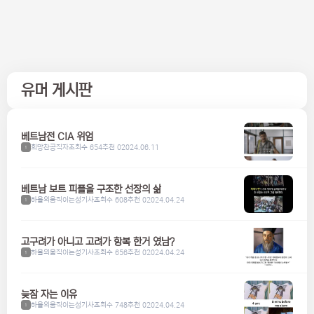
유머 게시판
베트남전 CIA 위엄
희망찬공직자
조회수 654
추천 0
2024.06.11
1
베트남 보트 피플을 구조한 선장의 삶
하울의움직이는성기사
조회수 608
추천 0
2024.04.24
1
고구려가 아니고 고려가 항복 한거 였남?
하울의움직이는성기사
조회수 656
추천 0
2024.04.24
1
늦잠 자는 이유
하울의움직이는성기사
조회수 748
추천 0
2024.04.24
1