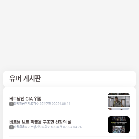
유머 게시판
베트남전 CIA 위엄
희망찬공직자
조회수 654
추천 0
2024.06.11
1
베트남 보트 피플을 구조한 선장의 삶
하울의움직이는성기사
조회수 609
추천 0
2024.04.24
1