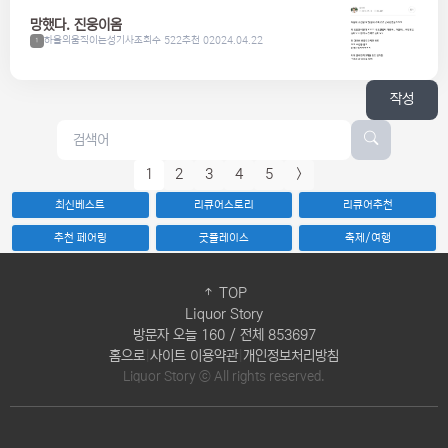
망했다. 진웅이옴
하울의움직이는성기사
조회수 522
추천 0
2024.04.22
1
작성
1
2
3
4
5
>
최신베스트
리큐어스토리
리큐어추천
추천 페어링
굿플레이스
축제/여행
TOP
Liquor Story
방문자 오늘 160 / 전체 853697
홈으로
|
사이트 이용약관
|
개인정보처리방침
Liquor Story ⓒ All rights reserved.