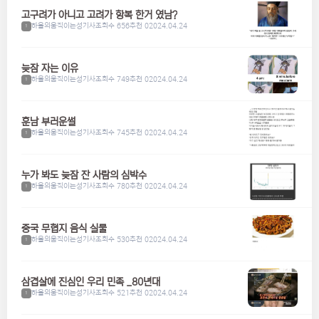
고구려가 아니고 고려가 항복 한거 였남?
하울의움직이는성기사
조회수 656
추천 0
2024.04.24
1
늦잠 자는 이유
하울의움직이는성기사
조회수 749
추천 0
2024.04.24
1
훈남 부러운썰
하울의움직이는성기사
조회수 745
추천 0
2024.04.24
1
누가 봐도 늦잠 잔 사람의 심박수
하울의움직이는성기사
조회수 780
추천 0
2024.04.24
1
중국 무협지 음식 실물
하울의움직이는성기사
조회수 530
추천 0
2024.04.24
1
삼겹살에 진심인 우리 민족 _80년대
하울의움직이는성기사
조회수 521
추천 0
2024.04.24
1