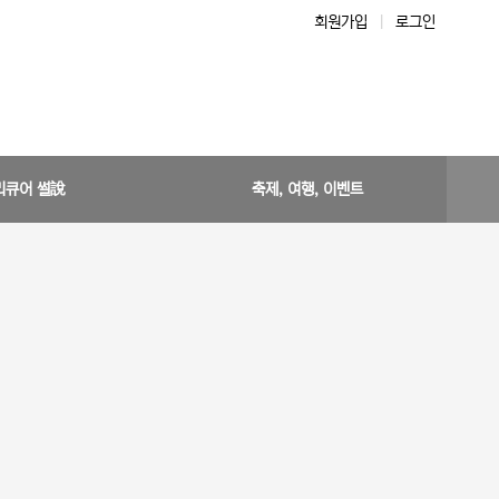
회원가입
|
로그인
리큐어 썰說
축제, 여행, 이벤트