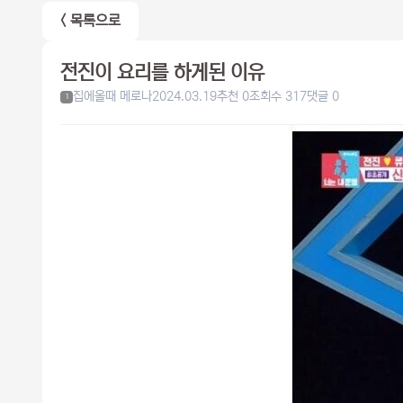
< 목록으로
전진이 요리를 하게된 이유
집에올때 메로나
2024.03.19
추천 0
조회수 317
댓글 0
1