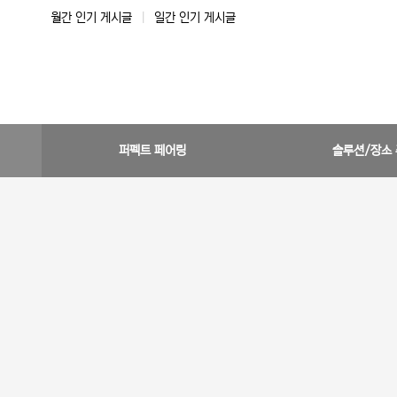
월간 인기 게시글
|
일간 인기 게시글
퍼펙트 페어링
솔루션/장소