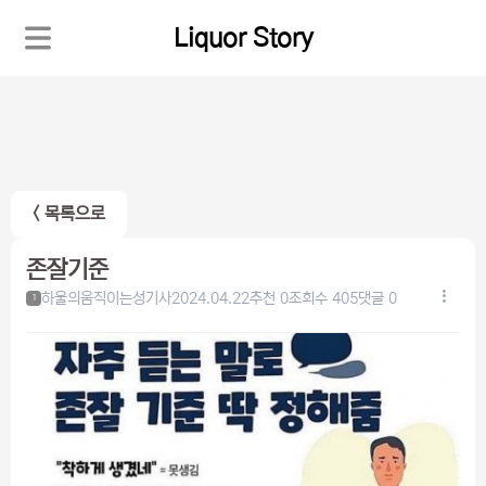
Liquor Story
< 목록으로
존잘기준
하울의움직이는성기사
2024.04.22
추천 0
조회수 405
댓글 0
1