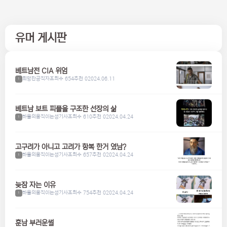
유머 게시판
베트남전 CIA 위엄
희망찬공직자
조회수 654
추천 0
2024.06.11
1
베트남 보트 피플을 구조한 선장의 삶
하울의움직이는성기사
조회수 610
추천 0
2024.04.24
1
고구려가 아니고 고려가 항복 한거 였남?
하울의움직이는성기사
조회수 657
추천 0
2024.04.24
1
늦잠 자는 이유
하울의움직이는성기사
조회수 754
추천 0
2024.04.24
1
훈남 부러운썰