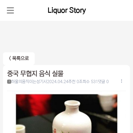
Liquor Story
< 목록으로
중국 무협지 음식 실물
하울의움직이는성기사
2024.04.24
추천 0
조회수 531
댓글 0
1