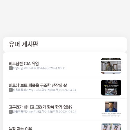
유머 게시판
베트남전 CIA 위엄
희망찬공직자
조회수 654
추천 0
2024.06.11
1
베트남 보트 피플을 구조한 선장의 삶
하울의움직이는성기사
조회수 609
추천 0
2024.04.24
1
고구려가 아니고 고려가 항복 한거 였남?
하울의움직이는성기사
조회수 656
추천 0
2024.04.24
1
늦잠 자는 이유