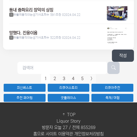
동내 중화요리 장악의 상징
하울의움직이는성기사
조회수 591
추천 0
2024.04.22
1
망했다. 진웅이옴
하울의움직이는성기사
조회수 522
추천 0
2024.04.22
1
작성
1
2
3
4
5
>
최신베스트
리큐어스토리
리큐어추천
추천 페어링
굿플레이스
축제/여행
TOP
Liquor Story
방문자 오늘 27 / 전체 855269
홈으로
|
사이트 이용약관
|
개인정보처리방침