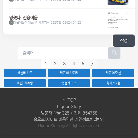
망했다. 진웅이옴
하울의움직이는성기사
조회수 522
추천 0
2024.04.22
1
작성
1
2
3
4
5
>
최신베스트
리큐어스토리
리큐어추천
추천 페어링
굿플레이스
축제/여행
TOP
Liquor Story
방문자 오늘 325 / 전체 854758
홈으로
|
사이트 이용약관
|
개인정보처리방침
Liquor Story ⓒ All rights reserved.