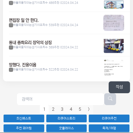
하울의움직이는성기사
조회수 486
추천 0
2024.04.24
1
편집장 일 안 한다.
하울의움직이는성기사
조회수 539
추천 0
2024.04.24
1
동내 중화요리 장악의 상징
하울의움직이는성기사
조회수 589
추천 0
2024.04.22
1
망했다. 진웅이옴
하울의움직이는성기사
조회수 522
추천 0
2024.04.22
1
작성
1
2
3
4
5
>
최신베스트
리큐어스토리
리큐어추천
추천 페어링
굿플레이스
축제/여행