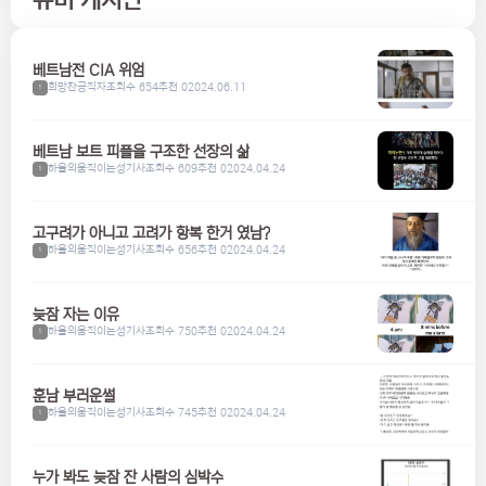
베트남전 CIA 위엄
희망찬공직자
조회수 654
추천 0
2024.06.11
1
베트남 보트 피플을 구조한 선장의 삶
하울의움직이는성기사
조회수 609
추천 0
2024.04.24
1
고구려가 아니고 고려가 항복 한거 였남?
하울의움직이는성기사
조회수 656
추천 0
2024.04.24
1
늦잠 자는 이유
하울의움직이는성기사
조회수 750
추천 0
2024.04.24
1
훈남 부러운썰
하울의움직이는성기사
조회수 745
추천 0
2024.04.24
1
누가 봐도 늦잠 잔 사람의 심박수