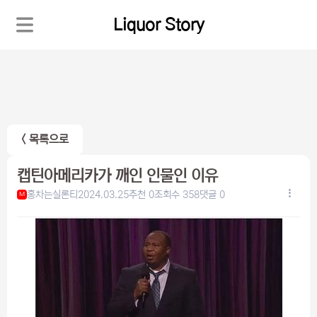
Liquor Story
< 목록으로
캡틴아메리카가 깨인 인물인 이유
홍차는실론티
2024.03.25
추천 0
조회수 358
댓글 0
M