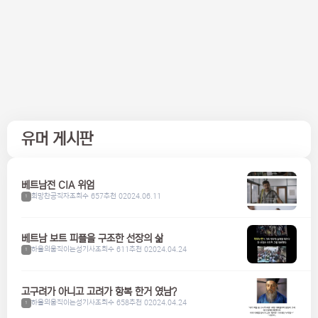
유머 게시판
베트남전 CIA 위엄
희망찬공직자
조회수 657
추천 0
2024.06.11
1
베트남 보트 피플을 구조한 선장의 삶
하울의움직이는성기사
조회수 611
추천 0
2024.04.24
1
고구려가 아니고 고려가 항복 한거 였남?
하울의움직이는성기사
조회수 658
추천 0
2024.04.24
1