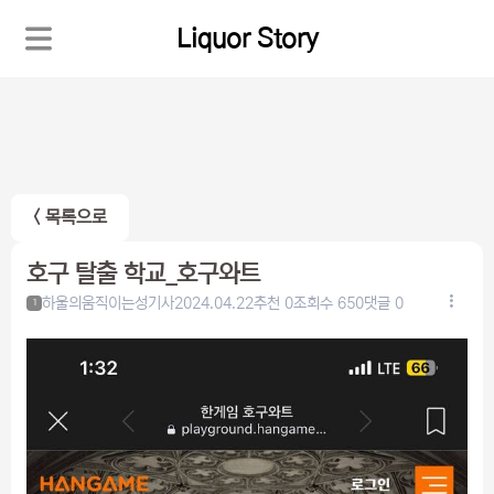
Liquor Story
< 목록으로
호구 탈출 학교_호구와트
하울의움직이는성기사
2024.04.22
추천 0
조회수 650
댓글 0
1