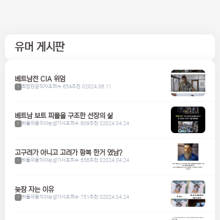
유머 게시판
베트남전 CIA 위엄
희망찬공직자
조회수 654
추천 0
2024.06.11
1
베트남 보트 피플을 구조한 선장의 삶
하울의움직이는성기사
조회수 609
추천 0
2024.04.24
1
고구려가 아니고 고려가 항복 한거 였남?
하울의움직이는성기사
조회수 656
추천 0
2024.04.24
1
늦잠 자는 이유
하울의움직이는성기사
조회수 751
추천 0
2024.04.24
1